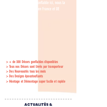
Louez votre déco gonflable ici, nous la
livrons en 24h en France et UE
>
+ de 300 Décors gonflables disponibles
> Tous nos Décor
s
sont livrés
par transporteur
> Des N
ouveautés tous les mois
>
Des Designs époustouflants
> Montage et Démontage super facile et rapide
ACTUALITÉS &