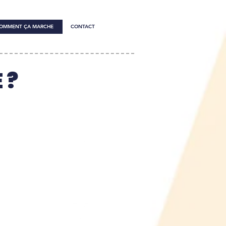
OMMENT ÇA MARCHE
CONTACT
 ?
 DÉCOR
RETOURNEZ-NOUS LE
NANT
COLIS DEPUIS UN BUREAU
 TEMPS
DE POSTE