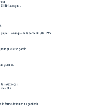
teur.
n 31140 Launaguet.
r.
u piquets) ainsi que de la corde NE SONT PAS
 pour qu'elle se gonfle.
plus grandes,
 les avez reçus.
s le colis.
 la forme définitive du gonflable.