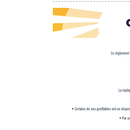
Le règlement s
La répli
• Certains de nos gonflables ont un disposi
• Par u