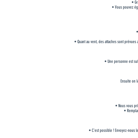
• Gr
• Vous pouvez éga
•
• Quant au vent, des attaches sont prévues 
• Une personne est suff
Ensuite on l
• Nous vous pri
• Remplace
• C'est possible ! Envoyez-nous l