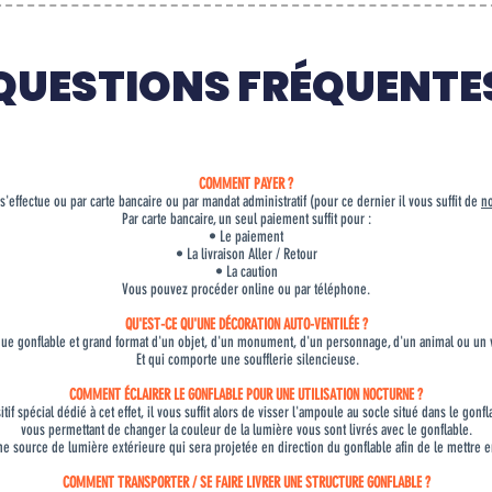
QUESTIONS FRÉQUENTE
COMMENT PAYER ?
'effectue ou par carte bancaire ou par mandat administratif (pour ce dernier il vous suffit de
no
Par carte bancaire, un seul paiement suffit pour :
• Le paiement
• La livraison Aller / Retour
• La caution
Vous pouvez procéder online ou par téléphone.
QU'EST-CE QU'UNE DÉCORATION AUTO-VENTILÉE ?
que gonflable et grand format d'un objet, d'un monument, d'un personnage, d'un animal ou un v
Et qui comporte une soufflerie silencieuse.
COMMENT ÉCLAIRER LE GONFLABLE POUR UNE UTILISATION NOCTURNE ?
tif spécial dédié à cet effet, il vous suffit alors de visser l'ampoule au socle situé dans le go
vous permettant de changer la couleur de la lumière vous sont livrés avec le gonflable.
ne source de lumière extérieure qui sera projetée en direction du gonflable afin de le mettre en
COMMENT TRANSPORTER / SE FAIRE LIVRER UNE STRUCTURE GONFLABLE ?