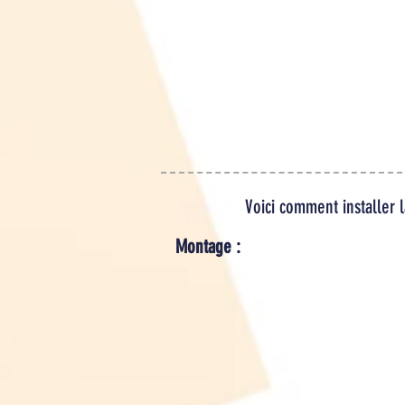
NOUS 
DEVIS Q
EN REMPLISSANT NOTRE
CONFIR
FORMULAIRE DE
DEMANDE ICI
POUR
ADM
CONT
Voici comment installer 
Montage :