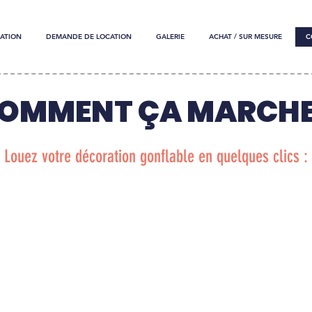
ATION
DEMANDE DE LOCATION
GALERIE
ACHAT / SUR MESURE
C
OMMENT ÇA MARCHE
Louez votre décoration gonflable en quelques clics :
OMMANDEZ
SOYEZ LIVRÉ
INSTALLEZ UN
ACILEMENT
IMPRESSION
EN 24H
EN UN RIEN DE