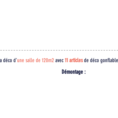
ENVOYONS UN
VOUS ÊTES LIVRÉ EN
VOTRE DÉCO ES
EXPRESS PAR
UE
VOUS POUVEZ
EN QUELQUES I
CHRONOPOST, LA VEILLE
MER EN RÉGLANT
AUCUNE COMP
DE VOTRE ÉVÉNEMENT
,
EN CB
.
TECHNIQUE 
DANS TOUTE LA FRANCE
 LES MANDATS
NÉCESSAI
MÉTROPOLITAINE
INISTRATIFS,
ACTEZ-NOUS
la déco d'
une salle de 120m2
avec
11 articles
de déco gonflable
Démontage :