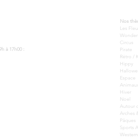
Nos thèm
Les Fle
Wonder
Circus
h à 17h00 :
Pirate
Rétro / 
Hippy
Hallow
Espace
Animau
Hiver
Noel
Autour
Arches 
Pâques
Sports 
Western