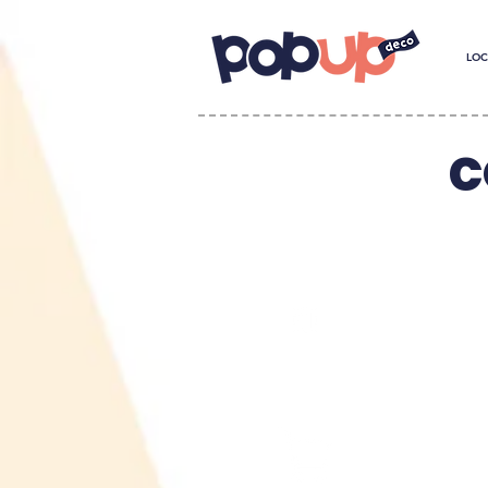
LOC
C
FAITES VOTRE CHOIX
C
Parmi 300 articles
F
disponibles