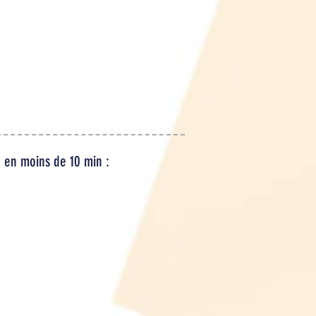
T PRÊTE
RENVOYEZ NOUS
NSTANTS,
SIMPLEMENT LES DÉCORS
ÉTENCE
DANS LEUR CARTON
N'EST
D'ORIGINE, NOUS
RE
FOURNISSONS LE BON DE
RETOUR.
 en moins de 10 min :