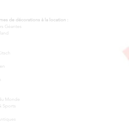
es de décorations à la location :
urs Géantes
land
Kitsch
een
x
 du Monde
& Sports
Antiques