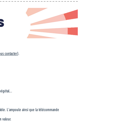
S
us contacter
).
égétal...
nflable. L'ampoule ainsi que la télécommande
 valeur.