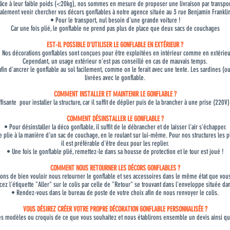
âce à leur faible poids (<20kg), nos sommes en mesure de proposer une livraison par transpor
lement venir chercher vos décors gonflables à notre agence située au 3 rue Benjamin Frankli
• Pour le transport, nul besoin d'une grande voiture !
Car une fois plié, le gonflable ne prend pas plus de place que deux sacs de couchages
EST-IL POSSIBLE D'UTILISER LE GONFLABLE EN EXTÉRIEUR ?
 Nos décorations gonflables sont conçues pour être exploitées en intérieur comme en extérieu
Cependant, un usage extérieur n'est pas conseillé en cas de mauvais temps.
afin d'ancrer le gonflable au sol facilement, comme on le ferait avec une tente. Les sardines (o
livrées avec le gonflable.
COMMENT INSTALLER ET MAINTENIR LE GONFLABLE ?
isante pour installer la structure, car il suffit de déplier puis de la brancher à une prise (220V)
COMMENT DÉSINSTALLER LE GONFLABLE ?
• Pour désinstaller la déco gonflable, il suffit de le débrancher et de laisser l'air s'échapper.
e plie à la manière d'un sac de couchage, en le roulant sur lui-même. Pour nos structures les 
il est préférable d'être deux pour les replier.
• Une fois le gonflable plié, remettez-le dans sa housse de protection et le tour est joué !
COMMENT NOUS RETOURNER LES DÉCORS GONFLABLES ?
ons de bien vouloir nous retourner le gonflable et ses accessoires dans le même état que vous
z l'étiquette "Aller" sur le colis par celle de "Retour" se trouvant dans l'enveloppe située dan
• Rendez-vous dans le bureau de poste de votre choix afin de nous renvoyer le colis.
VOUS DÉSIREZ CRÉER VOTRE PROPRE DÉCORATION GONFLABLE PERSONNALISÉE ?
es modèles ou croquis de ce que vous souhaitez et nous établirons ensemble un devis ainsi que