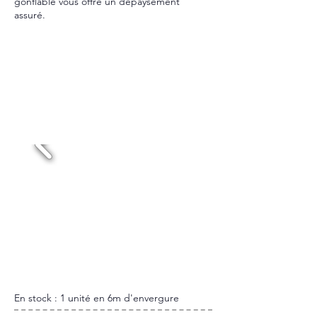
gonflable vous offre un dépaysement
assuré.
Dispo et Tarif
réponse sous 24h
PERROQUET GÉANT
Location 48h : 220€HT
En stock : 1 unité en 6m d'envergure