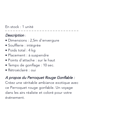
En stock : 1 unité
​Description
:
• Dimensions : 2,5m d'envergure
• Soufflerie : intégrée
• Poids total : 4 kg
• Placement : à suspendre
• Points d'attache : sur le haut
• Temps de gonflage : 10 sec.
• Rétroéclairé : oui
A propos du Perroquet Rouge Gonflable :
Créez une véritable ambiance exotique avec
ce Perroquet rouge gonfable. Un voyage
dans les airs réaliste et coloré pour votre
événement.
Dispo et Tarif
réponse sous 24h