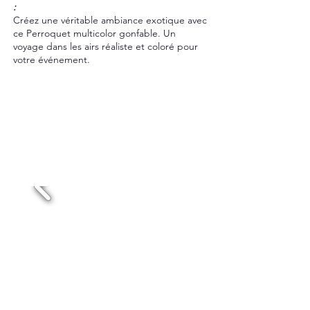
:
Créez une véritable ambiance exotique avec
ce Perroquet multicolor gonfable. Un
voyage dans les airs réaliste et coloré pour
votre événement.
Dispo et Tarif
réponse sous 24h
PERROQUET ROUGE
Location 48h : 90€HT