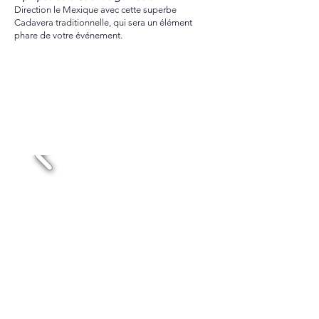
Direction le Mexique avec cette superbe
Cadavera traditionnelle, qui sera un élément
phare de votre événement.
Dispo et Tarif
réponse sous 24h
TÊTE DE MORT Día de Los Muertos
Location 48h : 200€HT