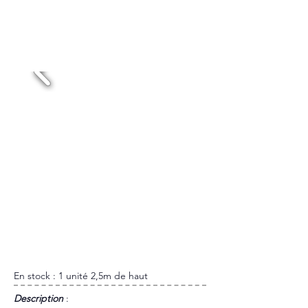
PERSONNAGE PIRATE
Location 48h : 90€HT
En stock : 1 unité 2,5m de haut
​Description
: