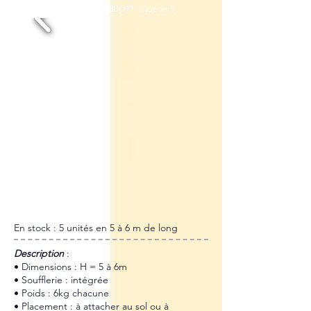
Location 48h : 480€HT le lot de 5
En stock : 5 unités en 5 à 6 m de long
​Description
:
• Dimensions : H = 5 à 6m
• Soufflerie : intégrée
• Poids : 6kg chacune
• Placement : à attacher au sol ou à