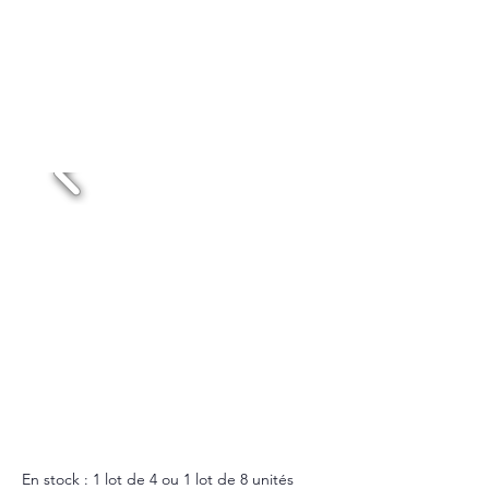
Dispo et Tarif
réponse sous 24h
TENTACULES VIOLETTES ET JAUNES
Location 48h : lot de 4 : 450€HT /
lot de 8 : 800€HT
En stock : 1 lot de 4 ou 1 lot de 8 unités