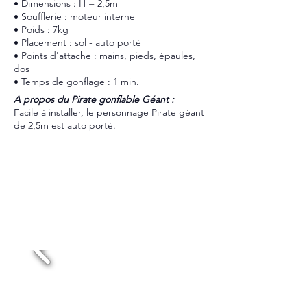
• Dimensions : H = 2,5m
• Soufflerie : moteur interne
• Poids : 7kg
• Placement : sol - auto porté
• Points d'attache : mains, pieds, épaules,
dos
• Temps de gonflage : 1 min.
A propos du Pirate gonflable Géant :
Facile à installer, le personnage Pirate géant
de 2,5m est auto porté.
Dispo et Tarif
réponse sous 24h
ILE AU TRESOR
Location 48h : 120€HT