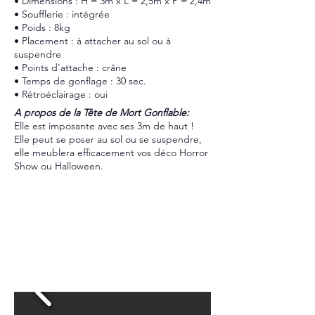
• Dimensions : H = 3m x L = 2,5m x P = 2,4m
• Soufflerie : intégrée
• Poids : 8kg
• Placement : à attacher au sol ou à
suspendre
• Points d'attache : crâne
• Temps de gonflage : 30 sec.
• Rétroéclairage : oui
A propos de la Tête de Mort Gonflable:
Elle est imposante avec ses 3m de haut !
Elle peut se poser au sol ou se suspendre,
elle meublera efficacement vos déco Horror
Show ou Halloween.
Dispo et Tarif
réponse sous 24h
CALAVERA
Location 48h : 200€HT