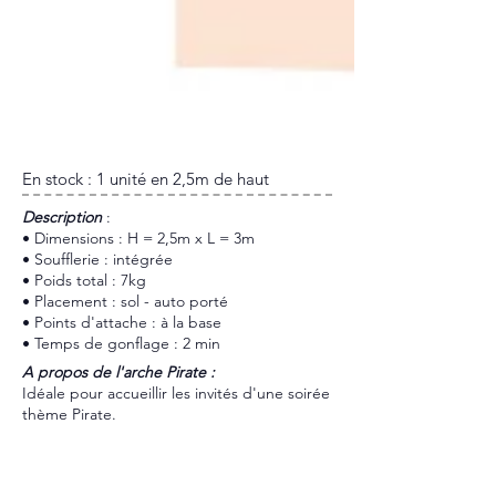
En stock : 1 unité en 2,5m de haut
​Description
:
• Dimensions : H = 2,5m x L = 3m
• Soufflerie : intégrée
• Poids total : 7kg
• Placement : sol - auto porté
• Points d'attache : à la base
• Temps de gonflage : 2 min
A propos de l'arche Pirate :
Idéale pour accueillir les invités d'une soirée
thème Pirate.
Dispo et Tarif
réponse sous 24h