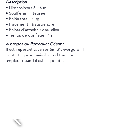
​Description
:
• Dimensions : 6 x 6 m
• Soufflerie : intégrée
• Poids total : 7 kg
• Placement : à suspendre
• Points d'attache : dos, ailes
• Temps de gonflage : 1 min
A propos du Perroquet Géant :
Il est imposant avec ses 6m d'envergure. Il
peut être posé mais il prend toute son
ampleur quand il est suspendu.
Dispo et Tarif
réponse sous 24h
PERROQUET MULTICOLOR
Location 48h : 90€HT