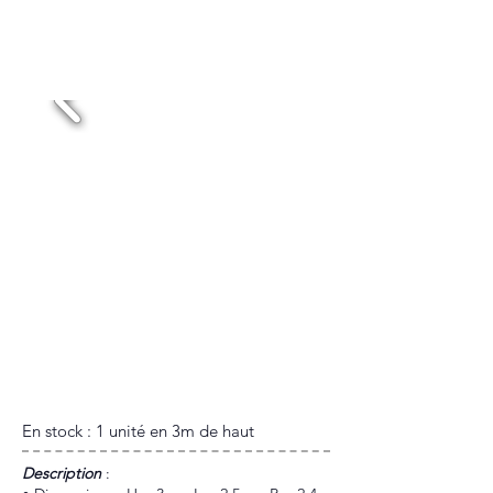
TÊTE DE MORT
Location 48h : 200€HT
En stock : 1 unité en 3m de haut
​Description
: